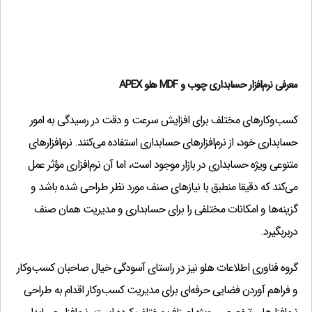
شماره سریال
(1,000,000 تومان)
?
شماره دوم فاكتـور
(500,000 تومان)
?
انتخاب عکس هرکالا
(500,000 تومان)
?
فاكتور اشانتیون
(500,000 تومان)
?
معرفی نرم‌افزار حسابداری چوب و MDF هلو APEX
پورسانت سطری
(1,000,000 تومان)
?
کسب‌وکارهای مختلف برای افزایش سرعت و دقت در رسیدگی به امور
دو واحدی انبار
(1,000,000 تومان)
?
حسابداری خود، از نرم‌افزارهای حسابداری استفاده می‌کنند. نرم‌افزارهای
رأس چک
(1,000,000 تومان)
?
متنوعی ویژه حسابداری در بازار موجود است، اما آن نرم‌افزاری مؤثر عمل
رأس فاکتور
(1,000,000 تومان)
?
می‌کند که دقیقا منطبق با نیازهای صنف مورد نظر طراحی شده باشد و
تاریخ میلادی به جای هجری شمسی
(500,000 تومان)
?
گزینه‌ها و امکانات مختلفی را برای حسابداری و مدیریت همان صنف
ثبت سنددرپیش فاکتور
(500,000 تومان)
?
دربربگیرد.
ادغام اسناد (خلاصه سند)
(1,000,000 تومان)
?
گروه فناوری اطلاعات هلو نیز در راستای آسودگی خیال صاحبان کسب‌وکار
ساخت سند مشابه و معکوس
(1,000,000 تومان)
?
و فراهم آوردن فضایی حرفه‌ای برای مدیریت کسب‌وکار اقدام به طراحی
توضیحات چند سطری
(500,000 تومان)
?