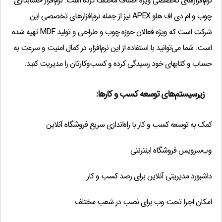
نرم‌افزارهای تخصصی ویژه اصناف مختلف کرده است. نرم‌افزار حسابداری
امكان تعریف دسته چک
(1,000,000 تومان)
?
چوب و ام دی اف هلو APEX نیز از جمله نرم‌افزارهای تخصصی این
تولید فرموله
(1,000,000 تومان)
?
شرکت است که ویژه فعالان حوزه چوب و طراحی و تولید MDF تهیه شده
طراحی فاکتور و گزارشات توسط کاربر
(1,000,000 تومان)
?
است. شما می‌توانید با استفاده از این نرم‌افزار، در کمال امنیت و سرعت به
معین کالا
(500,000 تومان)
?
حساب و کتابهای خود رسیدگی کرده و کسب‌وکارتان را مدیریت کنید.
ادغام اسناد تجمیعی
(1,000,000 تومان)
?
گزارشات تجمیعی
(1,000,000 تومان)
?
زیرسیستم‌های توسعه کسب و کارها:
10 شرکتی
(7,850,000 تومان)
?
اقساط وگزارشات مربوطه
(1,000,000 تومان)
کمک به توسعه کسب و کار با راه‌اندازی سریع فروشگاه آنلاین
?
چندارزی جدید
(3,000,000 تومان)
?
وب‌سرویس فروشگاه اینترنتی
هزینه حمل
(500,000 تومان)
?
مرکز هزینه و مرکز درآمد
(1,000,000 تومان)
?
داشبورد مدیریتی آنلاین برای رصد کسب و کار
پرینت چک
(1,000,000 تومان)
?
امکان اجرا تحت وب برای نصب در شعب مختلف
ترازوی دیجیتال
(1,000,000 تومان)
?