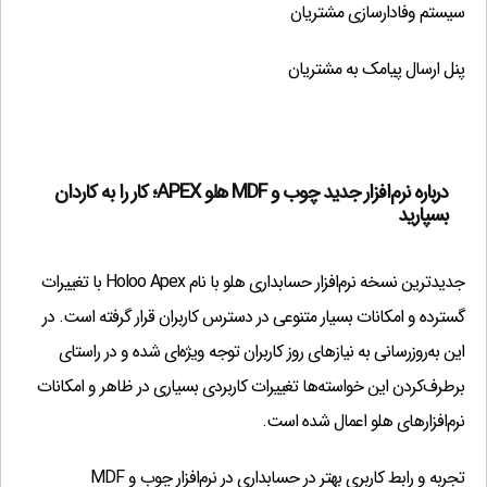
عدم ثبت سند و پیش فاکتور
(500,000 تومان)
?
سیستم وفادارسازی مشتریان
گزارش ریزپرداختیهای مشتریان
(500,000 تومان)
?
پنل ارسال پیامک به مشتریان
سند اعشار
(1,000,000 تومان)
?
سرشکن نمودن هزینه در قیمت خرید
(1,000,000 تومان)
?
خدمات برحسب درصدی از مبلغ کل فاکتور
(500,000 تومان)
?
tag انبارگردانی
(500,000 تومان)
درباره نرم‌افزار جدید چوب و MDF هلو APEX
؛ کار را به کاردان
?
بسپارید
سرفصل آزاد
(1,000,000 تومان)
?
گزارش عملکرد کاربران
(1,000,000 تومان)
?
جدیدترین نسخه نرم‌افزار حسابداری هلو با نام Holoo Apex با تغییرات
تولید اتوماتیک براساس فرمول تولید
(1,000,000 تومان)
?
گسترده و امکانات بسیار متنوعی در دسترس کاربران قرار گرفته است. در
استفاده از دستگاه Caller ID
(1,000,000 تومان)
?
این به‌روزرسانی به نیازهای روز کاربران توجه ویژه‌ای شده و در راستای
پیامک
(3,000,000 تومان)
?
برطرف‌کردن این خواسته‌ها تغییرات کاربردی بسیاری در ظاهر و امکانات
رابط مالیاتی
(3,000,000 تومان)
?
نرم‌افزارهای هلو اعمال شده است.
0
تومان
تجربه و رابط کاربری بهتر در حسابداری در نرم‌افزار چوب و MDF