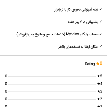
✓ فیلم آموزشی نحوه‌ی کار با نرم‌افزار
✓ پشتیبانی در ۷ روز هفته
✓ حساب رایگان Myholoo (خدمات جامع و متنوع پس‌ازفروش)
✓ امکان ارتقا به نسخه‌های بالاتر
0★
Rating
0
5★
0
4★
0
3★
0
2★
0
1★