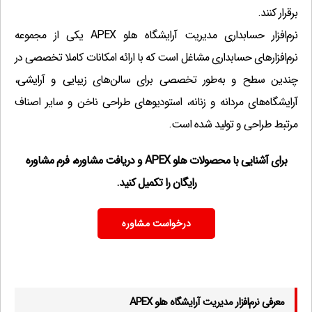
كاردكس ریالی كالا
(1,000,000 تومان)
?
برقرار کنند.
خلاصه فاكتور
(1,000,000 تومان)
?
نرم‌‌افزار حسابداری مدیریت آرایشگاه هلو APEX یکی از مجموعه
ثبت و گزارش سابقه همكاران
(1,000,000 تومان)
?
نرم‌افزارهای حسابداری مشاغل است که با ارائه امکانات کاملا تخصصی در
فی فـروش بر اساس درصدی از خرید
(1,000,000 تومان)
?
چندین سطح و به‌طور تخصصی برای سالن‌های زیبایی و آرایشی،
ثبت فاكتـورضايعات با سر فصل دلخـواه
(1,000,000 تومان)
آرایشگاه‌های مردانه و زنانه، استودیوهای طراحی ناخن و سایر اصناف
?
مرتبط طراحی و تولید شده است.
امكان ورود لیستی اسناد دریافتی و
(500,000 تومان)
?
پرداختی(ورود لیستی چک)
برای آشنایی با محصولات هلو APEX و دریافت مشاوره، فرم مشاوره
تعیین حداکثر مبلغ وتعدادچک درهرماه
(500,000 تومان)
?
رایگان را تکمیل کنید.
سود و ترازنامه بر اساس آخرین قیمت خرید یا
(1,000,000 تومان)
?
قیمت دلخواه هر كالا
درخواست مشاوره
پرینت حواله و رسید انبار در ثبت فاکتور
(1,000,000 تومان)
?
تعیین حداقل و حداكثر مبلغ برای هر كالا
(500,000 تومان)
?
لیست بدهكاران از یک تاریـخ خاص
(500,000 تومان)
?
لیست بدهکاران بر اساس تاریخ فاکتور فروش
(500,000 تومان)
معرفی نرم‌افزار مدیریت آرایشگاه هلو APEX
?