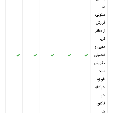
ت
ستونی،
گزارش
از دفاتر
کل،
معین و
تفصیلی
، گزارش
سود
ناویژه
هر کالا،
هر
فاکتور،
هر