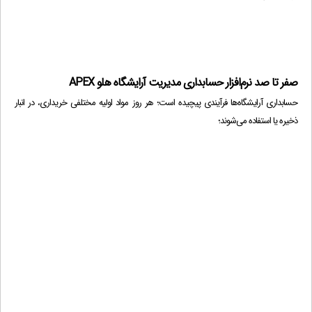
گزارش ریزپرداختیهای مشتریان
(500,000 تومان)
?
سرشکن نمودن هزینه در قیمت خرید
(1,000,000 تومان)
?
خدمات برحسب درصدی از مبلغ کل فاکتور
(500,000 تومان)
?
گزارش فاکتوراشخاص
(500,000 تومان)
?
صفر تا صد نرم‌افزار حسابداری مدیریت آرایشگاه هلو APEX
بدهکاران هرروز
(500,000 تومان)
?
حسابداری آرایشگاه‌ها فرآیندی پیچیده است؛ هر روز مواد اولیه مختلفی خریداری، در انبار
تاریخ وصول چک های خروجی
(500,000 تومان)
ذخیره یا استفاده می‌شوند؛
?
گزارش عملکرد کاربران
(1,000,000 تومان)
?
بارکدخوان آفلاین
(1,000,000 تومان)
?
استفاده از دستگاه Caller ID
(1,000,000 تومان)
?
سند اعشاری
(1,000,000 تومان)
?
tag انبارگردانی
(500,000 تومان)
?
رابط مالیاتی
(3,000,000 تومان)
?
0
تومان