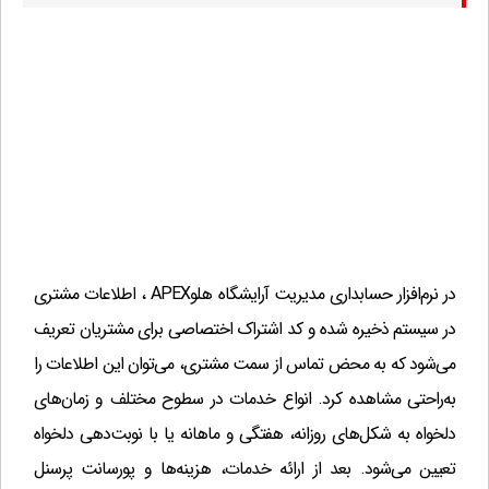
عدم نمایش معین یک منطقه خاص
(1,000,000 تومان)
?
پورسانت درصدی از سود فروش وآخرين مبلغ
(1,000,000 تومان)
?
خريد(پیش نیاز=واسطه)
پرینت حواله پخش
(1,000,000 تومان)
?
شماره سریال
(1,000,000 تومان)
?
شماره دوم فاكتـور
(500,000 تومان)
?
انتخاب عکس هرکالا
(500,000 تومان)
?
فاكتور اشانتیون
(500,000 تومان)
?
در نرم‌افزار حسابداری مدیریت آرایشگاه هلوAPEX ، اطلاعات مشتری
پورسانت سطری
(1,000,000 تومان)
?
در سیستم ذخیره شده و کد اشتراک اختصاصی برای مشتریان تعریف
كنترل كد فروشنده (زمان صدور فاكتور)
(500,000 تومان)
?
می‌شود که به محض تماس از سمت مشتری، می‌توان این اطلاعات را
توضیحات پیش فرض
(500,000 تومان)
?
به‌راحتی مشاهده کرد. انواع خدمات در سطوح مختلف و زمان‌های
دو واحدی انبار
(1,000,000 تومان)
?
دلخواه به شکل‌های روزانه، هفتگی و ماهانه یا با نوبت‌دهی دلخواه
رأس چک
(1,000,000 تومان)
?
تعیین می‌شود. بعد از ارائه خدمات، هزینه‌ها و پورسانت پرسنل
رأس فاکتور
(1,000,000 تومان)