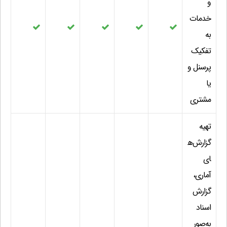
و
خدمات
به
تفکیک
پرسنل و
یا
مشتری
تهیه
گزارش‌ه
ای
آماری،
گزارش
اسناد
به‌صور