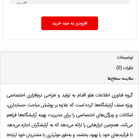
0
تومان
امکانات افزودنی
افزودن به سبد خرید
حواله بین انبارها
(1,000,000 تومان)
?
معین اشخاص همراه باریز کالاها و چک ها
(1,000,000 تومان)
?
واسطه
(1,000,000 تومان)
?
توضیحات
سطح دسترسی کاربران
(1,000,000 تومان)
?
نظرات (0)
ثبت چكهای ضمانتی(امانی)
(500,000 تومان)
?
مقایسه سطح‌ها
مغایرت بانکی و ...
(1,000,000 تومان)
?
پرداخت به … دریافت از …
(500,000 تومان)
?
گروه فناوری اطلاعات هلو اقدام به تولید و طراحی نرم‌افزاری اختصاصی
تیپ قیمت
(1,000,000 تومان)
?
ویژه صنف آرایشگاه‌ها کرده است که علاوه بر پوشش مباحث حسابداری،
دسته بندی طرف حسابها و چكها (منطقه بندی)
(1,000,000 تومان)
?
امکانات و ویژگی‌های اختصاصی را برای مدیریت بهینه آرایشگاه‌ها فراهم
خروجی Text ، Excel ، HTML
(1,000,000 تومان)
?
می‌کند، همچنین ابزارهایی را ارائه می‌دهد که به آرایشگران اجازه می‌دهد
گزارش عملكرد كالا طی دوره
(1,000,000 تومان)
?
تا فرآیندهای خود را بهبود بخشند و به‌طور موثرتری با مشتریان خود ارتباط