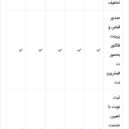
تخفیف
صدور
قبض و
پرینت
فاکتور
به‌صور
ت
فیش‌پری
نت
ثبت
نوبت با
تعیین
خدمت