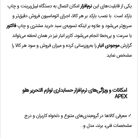
گزارش ریزپرداختیهای مشتریان
(۵۰۰,۰۰۰ تومان)
?
یکی از قابلیت‌های این
نرم‌افزار
امکان اتصال به دستگاه لیبل‌پرینت و چاپ
سرشکن نمودن هزینه در قیمت خرید
(۱,۰۰۰,۰۰۰ تومان)
?
بارکد است. با نصب بارکد بر هر کالا، اجرای اتوماسیون فروش دقیق‌تر و
خدمات برحسب درصدی از مبلغ کل فاکتور
(۵۰۰,۰۰۰ تومان)
?
سریع‌تر می‌شود و علاوه بر اینکه تسویه‌ی سبد خرید مشتری و چاپ
فاکتور
گزارش عملکرد کاربران
(۱,۰۰۰,۰۰۰ تومان)
با سرعت و بی‌خطا انجام می‌شود، کاربر انبار نیز در همان لحظه می‌تواند
?
استفاده از دستگاه Caller ID
(۱,۰۰۰,۰۰۰ تومان)
گزارش
موجودی انبار
را به‌روزرسانی کرده و میزان فروش و سود هر کالا را
?
مشخص نماید.
tag انبار گردانی
(۵۰۰,۰۰۰ تومان)
?
سند اعشاری
(۱,۰۰۰,۰۰۰ تومان)
?
پیامک
(۳,۰۰۰,۰۰۰ تومان)
?
رابط مالیاتی
(۳,۰۰۰,۰۰۰ تومان)
?
امکانات و ویژگی‌های نرم‌افزار حسابداری لوازم التحریر هلو
۰
تومان
APEX
✓ معرفی کالاها در گروه‌بندی‌های متنوع و دلخواه کاربران و درج
۱۳,۷۰۰,۰۰۰
تومان
قابل پرداخت
مشخصات فنی، برند، مدل و…