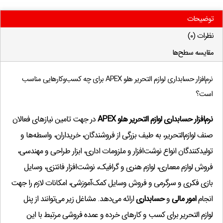
دسته بندی طرف حسابها و چكها (منطقه بندی)
(۱,۰۰۰,۰۰۰ تومان)
?
توضیحات
خروجی Text ، Excel ، HTML
(۱,۰۰۰,۰۰۰ تومان)
?
نظرات (۰)
كاردكس ریالی كالا
(۱,۰۰۰,۰۰۰ تومان)
?
مقایسه سطح‌ها
خلاصه فاكتور
(۱,۰۰۰,۰۰۰ تومان)
?
ثبت و گزارش سابقه همكاران
(۱,۰۰۰,۰۰۰ تومان)
?
نرم‌افزار حسابداری لوازم التحریر هلو APEX برای چه کسب‌وکارهایی مناسب
ثبت فاكتـورضايعات با سر فصل دلخـواه
(۱,۰۰۰,۰۰۰ تومان)
?
است؟
سود و ترازنامه بر اساس آخرین قیمت خرید یا
(۱,۰۰۰,۰۰۰ تومان)
?
نرم‌افزار حسابداری لوازم التحریر هلو APEX
در جهت تامین نیازهای فعالان
قیمت دلخواه هر كالا
صنف لوازم‌التحریر، به طیف بزرگی از فروشندگان، خریداران، واسطه‌ها و
پرینت حواله خـروج و رسید هنگام صدور فاكتور
(۱,۰۰۰,۰۰۰ تومان)
?
تولیدکنندگان انواع نوشت‌افزار و ملزومات اداری، ابزار طراحی و مهندسی،
لیست بدهكاران از یک تاریـخ خاص
(۵۰۰,۰۰۰ تومان)
?
فروش لوازم معماری، لوازم هنری و گرافیک، نوشت‌افزار فانتزی، وسایل
لیست بدهکاران بر اساس تاریخ فاکتور فروش
(۵۰۰,۰۰۰ تومان)
?
بازی فکری و سرگرمی و فروش وسایل کمک‌آموزشی، امکانات لازم را جهت
عدم نمایش معین یک منطقه خاص
(۱,۰۰۰,۰۰۰ تومان)
?
انجام
امور مالی
و
حسابداری
ارائه می‌دهد. مشاغل زیر می‌توانند از پنل
پورسانت درصدی از سود فروش وآخرين مبلغ
(۱,۰۰۰,۰۰۰ تومان)
?
لوازم التحریر برای کسب و کارهای خرده و عمده فروشی مرتبط با این
خريد(پیش نیاز=واسطه)